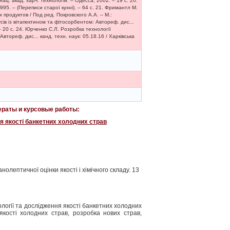
ц. акад. харч. технологій. – Одесса, 2002. – 19 с. 20.
1995. – (Переписи старої кухні). – 64 с. 21. Фримантл М.
х продуктов / Под ред. Покровского А.А. – М.:
ів із вітапектином та фітосорбентом: Автореф. дис...
– 20 с. 24. Юрченко С.Л. Розробка технології
тореф. дис... канд. техн. наук: 05.18.16 / Харківська
раты и курсовые работы:
я якості банкетних холодних страв
нолептичної оцінки якості і хімічного складу. 13
огії та дослідження якості банкетних холодних
якості холодних страв, розробка нових страв,