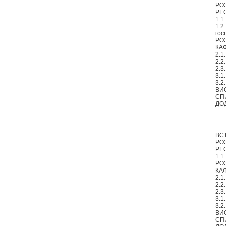
РО
РЕ
1.1
1.2
гос
РО
КАФ
2.1
2.2
2.3
3.1
3.2
ВИ
СП
ДОД
ВС
РО
РЕ
1.1
РО
КАФ
2.1
2.2
2.3
3.1
3.2
ВИ
СП