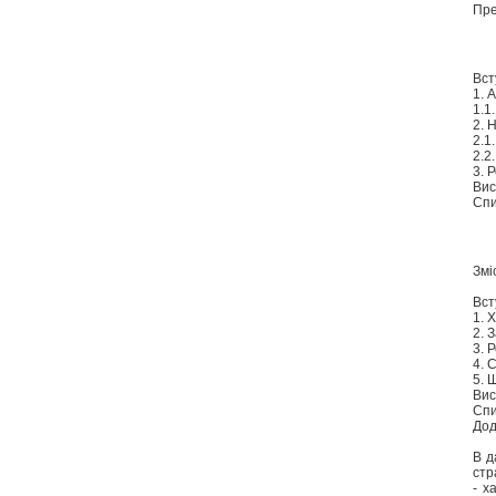
Пре
Вст
1. 
1.1
2. 
2.1
2.2
3. 
Вис
Спи
Змі
Вст
1. 
2. 
3. 
4. 
5. 
Вис
Спи
Дод
В д
стр
- х