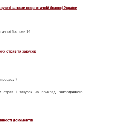
нуючі загрози енергетичній безпеці України
тичної безпеки 16
их страв та закусок
 процесу 7
х страв і закусок на прикладі закордонного
інності документів