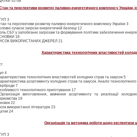
АТКИ 52-58
Стан та перспективи розвитку паливно-енергетичного комплексу України, іс
ТУП 3
Стан та перспективи розвитку паливно-енергетичного комплексу України 3
Головні сучасні загрози енергетичній безпеці 12
Роль СБУ у запобіганні загрозам та формування політики забезпечення енерге
СНОВКИ 18
ИСОК ВИКОРИСТАНИХ ДЖЕРЕЛ 21
Характеристика технологічних властивостей холодн
ст
уп 4
Характеристика технологічних властивостей холодних страв та закусок 5
Характеристика асортименту холодних страв та закусок. Аналіз технологічного
ерброди 7
Особливості технологічного приготування 17
Організація виготовлення, вивчення асортименту та реалізації холодни
приємства 19
новок 22
сок використаної літератури 23
атки 24
Організація та методика роботи щодо експертизи ц
ТУП 3