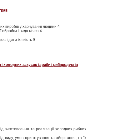
трав
их виробів у харчуванні людини 4
ї обробки і вида м’яса 4
дослідити їх якість 9
 холодних закусок із риби і рибпродуктів
ід виготовлення та реалізації холодних рибних
д виду, умов приготування та зберігання, та їх