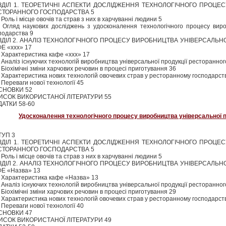
ЗДІЛ 1. ТЕОРЕТИЧНІ АСПЕКТИ ДОСЛІДЖЕННЯ ТЕХНОЛОГІЧНОГО ПРОЦЕС
СТОРАННОГО ГОСПОДАРСТВА 5
. Роль і місце овочів та страв з них в харчуванні людини 5
. Огляд наукових досліджень з удосконалення технологічного процесу виро
подарства 9
ЗДІЛ 2. АНАЛІЗ ТЕХНОЛОГІЧНОГО ПРОЦЕСУ ВИРОБНИЦТВА УНІВЕРСАЛЬН
Е «ххх» 17
. Характеристика кафе «ххх» 17
. Аналіз існуючих технологій виробництва універсальної продукції ресторанног
. Біохімічні зміни харчових речовин в процесі приготування 36
. Характеристика нових технологій овочевих страв у ресторанному господарств
. Переваги нової технології 45
СНОВКИ 52
ИСОК ВИКОРИСТАНОЇ ЛІТЕРАТУРИ 55
АТКИ 58-60
Удосконалення технологічного процесу виробництва універсальної п
ТУП 3
ЗДІЛ 1. ТЕОРЕТИЧНІ АСПЕКТИ ДОСЛІДЖЕННЯ ТЕХНОЛОГІЧНОГО ПРОЦЕС
СТОРАННОГО ГОСПОДАРСТВА 5
. Роль і місце овочів та страв з них в харчуванні людини 5
ЗДІЛ 2. АНАЛІЗ ТЕХНОЛОГІЧНОГО ПРОЦЕСУ ВИРОБНИЦТВА УНІВЕРСАЛЬН
Е «Назва» 13
. Характеристика кафе «Назва» 13
. Аналіз існуючих технологій виробництва універсальної продукції ресторанно
. Біохімічні зміни харчових речовин в процесі приготування 29
. Характеристика нових технологій овочевих страв у ресторанному господарств
. Переваги нової технології 40
СНОВКИ 47
ИСОК ВИКОРИСТАНОЇ ЛІТЕРАТУРИ 49