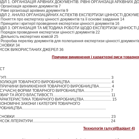
ДІЛ 1. ОРГАНІЗАЦІЯ АРІВНИХ ДОКУМЕНТІВ. РІВНІ ОРГАНІЗАЦІЇ АРХІВНИХ Д
. Організація архівних документів 7
. Рівні організації архівних документів 9
ДІЛ 2. АНАЛІЗ ОРГАНІЗАЦІЙНИХ АСПЕКТІВ ЕКСПЕРТИЗИ ЦІННОСТІ ДОКУМЕ
. Поняття про експертизу цінності документів та її основні завдання 14
. Принципи і критерії проведення експертизи цінності документів 16
ЗДІЛ 3. ОРГАНІЗАЦІЯ ТА МЕТОДИКА РОБОТИ ЩОДО ЕКСПЕРТИЗИ ЦІННОСТІ 
. Порядок проведення експертизи цінності документів 22
. Діяльність експертних комісій 25
. Розробка переліку документів для полегшення експертизи цінності документі
СНОВКИ 34
ИСОК ВИКОРИСТАНИХ ДЖЕРЕЛ 36
Причини виникнення і характерні риси товарно
ІСТ
............................................................................................................... 3
ОЛЮЦІЯ ТОВАРНОГО ВИРОБНИЦТВА............................................ 4
 ПРИЧИНИ ВИНИКНЕННЯ ТОВАРНОГО ВИРОБНИЦТВА............. 4
 СУЧАСНІ ФОРМИ ТОВАРНОГО ВИРОБНИЦТВА............................ 7
ВАР ТА ЙОГО ВЛАСТИВОСТІ.............................................................. 11
АРАКТЕРИСТИКА ТОВАРНОГО ВИРОБНИЦТВА.............................. 15
КОНОМІЧНІ ЗАКОНИ І КАТЕГОРІЇ ТОВАРНОГО
НИЦТВА..........................................................................................
КИ....................................................................................................... 23
К ЛІТЕРАТУРИ................................................................................... 24
Технологія галузі(Варіант 4)