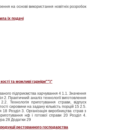
ення на основі використання новітніх розробок
ила їх подачі
кості та можливі гарніри"")"
уваного підприємства харчування 4 1.1. Значення
іл 2. Практичний аналіз технології виготовлення
.2. Технологія приготування страви, відпуск
ості сировини на задану кількість порцій 15 2.5.
я 18 Розділ 3. Організація виробництва страв з
приготування нф і готової справи 20 Розділ 4.
ура 28 Додатки 29
родукції ресторанного господарства