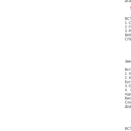
ДОД
ВС
1. 
2. 
3. 
ВИ
СП
Змі
Вст
1. 
2. 
Бут
3. 
4. 
під
Вис
Спи
Дод
ВС