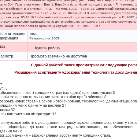
нкціональними рослинними інгредієнтами: Автореф. дис... канд. техн. наук: 05.18.01 Одес. на
анко О.Ф. Практична кухня. – Вип. 1: Вироби з тіста. Напої і солодкі страви. – Л.: Каменяр, 
мия в действии. В 2-х томах. – Т. 2. – М.: Мир, 1991. – 622 с. 22. Химический состав пищевы
ищевая промышленность», 1976. – 673 с. 23. Шевченко О.В. Технологія солодких страв і соус
нд. техн. наук: 05.18.16 / Київський національний торговельно-економічний ун-т. – К., 2002. 
гатофункціональних напівфабрикатів для виробництва солодких страв з пінною структурою: Ав
рж. академія технології та організації харчування. – Х., 1999. – 19 с.
полнительная
1066
нформация
Рік написання: 2005
каз
Купить работу...
росмотр
Просмотр временно не доступен
С данной работой также просматривают следующие рефе
Розширення асортименту удосконалення технології та дослідженн
ст
уп. 3
Забезпечення якості холодних страв (солодких) при приготуванні 5
Теорія створення жольованих систем та піни при їх збиванні 8
Розробка нових страв на основі нової сировини, технологічної документації, орга
Складання меню банкету на весілля 27
новки 32
сок використаної літератури: 33
ою курсової роботи є дослідження процесу вдосконалення асортименту технол
ав. І відповідно до цього ставиться ряд таких завдань, як забезпечення 
адання меню.
єкт дослідження – вдосконалення асортименту холодних страв.