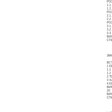
РОЗ
1.1
1.2
РОЗ
2.1
2.2
РО
3.1
3.2
3.3
ВИ
СП
ЗМ
ВСТУП.
1 ЕВ
1.1
1.2
2 ТО
3 Х
4 Е
ВИРОБ
20
ВИСНОВ
СПИСО