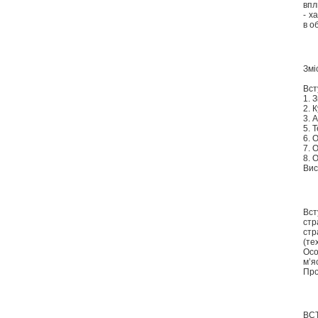
впл
- х
в о
Змі
Вст
1. 
2. 
3. 
5. 
6. 
7. 
8. 
Вис
Вст
стр
стр
(те
Осо
м’я
Про
ВС