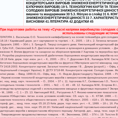
КОНДИТЕРСЬКИХ ВИРОБІВ ЗНИЖЕНОЇ ЕНЕРГЕТИЧНОЇ ЦІ
БУЛОЧНИХ ВИРОБІВ) 19 5. ТЕХНОЛОГІЧНІ КАРТИ ТА ТЕ
СОЛОДКИХ ВИРОБІВ ЗНИЖЕНОЇ ЕНЕРГЕТИЧНОЇ ЦІННОСТІ 28 5
вишнею та мандаринами 30 5.3. Яблуко в слойці 31 6.
ЗНИЖЕНОЇ ЕНЕРГЕТИЧНОЇ ЦІННОСТІ 33 7. ХАРАКТЕРИСТ
ВИСНОВКИ 41 ЛІТЕРАТУРА 42 ДОДАТКИ 45
При подготовке работы на тему «Сучасні напрями виробництва солодких ст
использованы следующие источни
ТЕРАТУРА 1. Васильєва О.О. Технологія напівфабрикату на основі топінамбура для солодких з
.18.16 / Харківський держ. ун-т харчування та торгівлі. – Х., 2005. – 18 с. 2. Гигиена питан
: Здоров'я, 1980. – 304 с. 3. Грищук Б. Творці солодкого дива: Хмельницькій кондитерській ф
 4. Губа Н.И., Смоленский Б.Л. Диетическое питание и кулинария в домашних условиях. – Дне
ексієнко Н. Вплив фруктози та сахарози на зберігання пряників // Харчова та переробна пром
В. Розробка раціональних технологій діабетичних борошняних кондитерських виробів на основ
.18.16 Київ. держ. торг.-екон. ун-т. – К., 2000. – 20 с. 7. Дорохович В.В., Калакура М.М. Си
абетичних борошняних кондитерських виробів на фруктозі //Матеріали шостої міжнарод. наук.-
ТУ 2418:2003. Концентрати харчові. Загальні технічні умови / В... Докука (розроб.). – Офіц. 
(Національний стандарт України). 9. ДСТУ 3718-98. Концентрати харчові. Солодкі страви. Ж
хнічні умови. – Введ. 1999.01.01.- Офіц. вид. – К.: Вид-во Держстандарту України, 1998. – Рі
Г. Наукові основи технологій кондитерських виробів з використанням функціональних рослинн
ес. нац. акад. харч. технологій. – О., 2004. – 37 с. 11. Іоргачова К.Г., Селіванська І.О., Т
 Холодильна техніка і технологія. – 2001. – №2. – С. 46 – 48. 12. Калакура М.М., Егорова В.І
оизводства кулинарных изделий с использованием овощных и фруктовых порошков // Экспр
 – М., 1988. – С. 1 – 25. 13. Квитницкий М.Е., Ратушенко А.Т. Физико-химические показат
рошком //Обществен. питан. в нов. условиях хозяйствов.: Сб. науч. тр. – К.: КТЭИ, 1988. – С
равочник технолога общественного питания. – М.: ИД «Колос», 2000. – 418 с. 15. Молоканов
тореф. дис... канд. техн. наук: 05.18.15 Київ. держ. торг.-екон. ун-т. – К., 1999. – 18 с. 16. 
тореф. дис... канд. техн. наук: 05.18.16 / Київський національний торговельно-економічний ун
ндитерських виробів з використанням яблучного порошку: Автореф. дис... канд. техн. наук: 05.1
. Товароведение продовольственных товаров. – М.: Экономика, 1982. – 374 с. 19. Толстих 