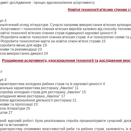
дмет дослідження - процес вдосконалення асортименту
Новітні технології м’ясних січених с
уп 3
Аналітичний огляд літератури. Сучасні напрями використання м’ясних кулінарн
. Асортимент і технологія січених м’ясних виробів залежно від способу теплово
Новітні технології м’ясних січених страв підвищеної харчової цінності 9
. Розробити новітні технології січених м’ясних страв: 4-и технологічні схеми та 
. Розробити технологічні карти на новітні січені м’ясні страви 15
Розробити меню для кафе 19
новки та рекомендації 23
сок використаних джерел 24
Розширення асортименту, удосконалення технології та дослідження якості
ст
уп 3
Характеристика холодних рибних страв та їх харчової цінності 4
Загальна характеристика ресторану „Авалон” 11
Розробка холодних страв для ресторану „Авалон” 15
Складання меню ресторана „Авалон” 17
Шляхи вдосконалення діяльності ресторану 21
новки та пропозиції 23
сок літератури 25
атки 27
аній курсовій роботі була реалізована спроба проаналізувати сучасний досв
ав та встановити:
арактеристику споживчих властивостей риби та рибних страв, залежність їх ві