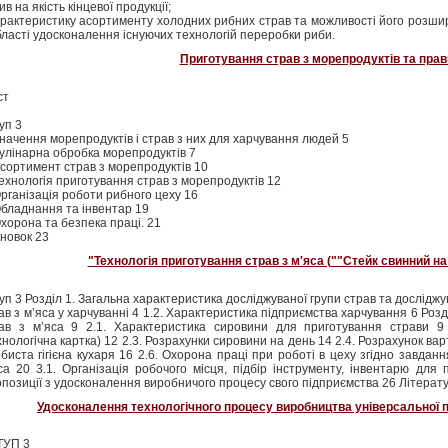
ив на якість кінцевої продукції;
арактеристику асортименту холодних рибних страв та можливості його розшир
бласті удосконалення існуючих технологій переробки риби.
Приготування страв з морепродуктів та прав
ст
уп 3
Значення морепродуктів і страв з них для харчування людей 5
Кулінарна обробка морепродуктів 7
Асортимент страв з морепродуктів 10
Технологія приготування страв з морепродуктів 12
Організація роботи рибного цеху 16
Обладнання та інвентар 19
Охорона та безпека праці. 21
новок 23
"Технологія приготування страв з м'яса (""Стейк свинний на 
уп 3 Розділ 1. Загальна характеристика досліджуваної групи страв та дослідж
ав з м’яса у харчуванні 4 1.2. Характеристика підприємства харчування 6 Розд
ав з м’яса 9 2.1. Характеристика сировини для приготування страви 9 2
хнологічна картка) 12 2.3. Розрахунки сировини на день 14 2.4. Розрахунок варт
биста гігієна кухаря 16 2.6. Охорона праці при роботі в цеху згідно завданн
са 20 3.1. Організація робочого місця, підбір інструменту, інвентарю для 
позиції з удосконалення виробничого процесу свого підприємства 26 Літерат
Удосконалення технологічного процесу виробництва універсальної п
ТУП 3