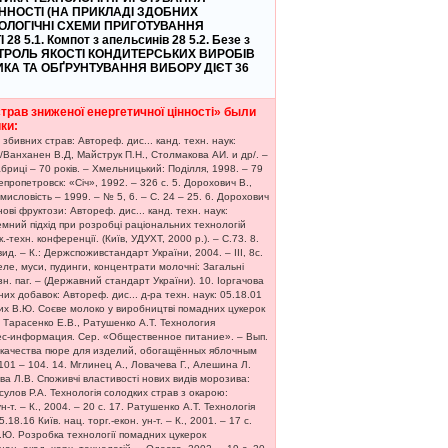
ННОСТІ (НА ПРИКЛАДІ ЗДОБНИХ
ХНОЛОГІЧНІ СХЕМИ ПРИГОТУВАННЯ
.1. Компот з апельсинів 28 5.2. Безе з
 КОНТРОЛЬ ЯКОСТІ КОНДИТЕРСЬКИХ ВИРОБІВ
ИКА ТА ОБҐРУНТУВАННЯ ВИБОРУ ДІЄТ 36
рав зниженої енергетичної цінності» были
ки:
бивних страв: Автореф. дис... канд. техн. наук:
ия /Ванханен В.Д, Майструк П.Н., Столмакова АИ. и др/. –
абриці – 70 років. – Хмельницький: Поділля, 1998. – 79
пропетровск: «Січ», 1992. – 326 с. 5. Дорохович В.,
исловість – 1999. – № 5, 6. – С. 24 – 25. 6. Дорохович
і фруктози: Автореф. дис... канд. техн. наук:
стемний підхід при розробці раціональних технологій
техн. конференції. (Київ, УДУХТ, 2000 р.). – С.73. 8.
вид. – К.: Держспоживстандарт України, 2004. – ІІІ, 8с.
еле, муси, пудинги, концентрати молочні: Загальні
зн. паг. – (Державний стандарт України). 10. Іоргачова
их добавок: Автореф. дис... д-ра техн. наук: 05.18.01
олстих В.Ю. Соєве молоко у виробництві помадних цукерок
., Тарасенко Е.В., Ратушенко А.Т. Технология
ес-информация. Сер. «Общественное питание». – Вып.
ели качества пюре для изделий, обогащённых яблочным
.101 – 104. 14. Мглинец А., Ловачева Г., Алешина Л.
а Л.В. Споживчі властивості нових видів морозива:
Расулов Р.А. Технологія солодких страв з окарою:
-т. – К., 2004. – 20 с. 17. Ратушенко А.Т. Технологія
8.16 Київ. нац. торг.-екон. ун-т. – К., 2001. – 17 с.
В.Ю. Розробка технології помадних цукерок