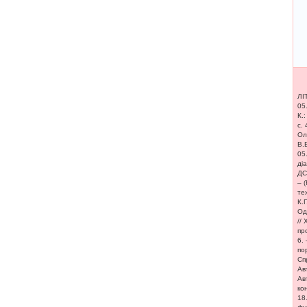
ЛІ
05
К.
с.
Ол
В.
05
ді
ДС
– 
те
К.
Од
//
пр
6.
по
Сп
Ав
Ав
ко
18