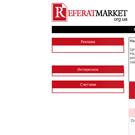
На
Реклама
Це
На
ре
за
Интересное
Счетчики
Пл