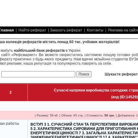
Главная
| Найти реферат | Заказать реферат | Контакты | Реклама на сайт
ша колекція рефератів містить понад 60 тис. учбових матеріалів!
 мабуть
найбільший банк рефератів
в Україні.
 сайті «Рефсмаркет» Ви можете скористатись системою пошуку готових робі
ферату практично з будь-якого предмету. Нам вдячні мільйони студентів ВУЗів
йвої реклами, наша репутація та популярність говорять за себе.
Шукаєте реферат -
Сучасні напрями виробництва солодких страв 
2
(код (ID:14529)
| Размер: 59 кб. | Объем: 45 стр. | Стоимость:
50 грн.
| Добавлена: 1
ан работы
ВСТУП 3 1. СУЧАСНИЙ СТАН ТА ПЕРСПЕКТИВИ ВИРОБНИ
5 2. ХАРАКТЕРИСТИКА СИРОВИНИ ДЛЯ ПРИГОТУВАННЯ
ЕНЕРГЕТИЧНОЇ ЦІННОСТІ 7 3. ЗАГАЛЬНА ХАРАКТЕРИСТ
ЗНИЖЕННОЇ ЕНЕРГЕТИЧНОЇ ЦІННОСТІ 17 4. ХАРАКТЕРИ