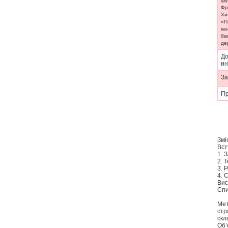
фу
Фр
Хи
«П
ка
ба
де
До
и
За
П
Змі
Вст
1. 
2. 
3. 
4. 
Вис
Спи
Мет
стр
скл
Об’