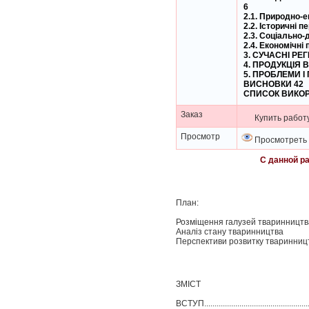
6
2.1. Природно-е
2.2. Історичні 
2.3. Соціально-
2.4. Економічні
3. СУЧАСНІ РЕ
4. ПРОДУКЦІЯ 
5. ПРОБЛЕМИ 
ВИСНОВКИ 42
СПИСОК ВИКОР
Заказ
Купить работу.
Просмотр
Просмотреть с
С данной р
План:
Розміщення галузей тваринництв
Аналіз стану тваринництва
Перспективи розвитку тваринниц
ЗМІСТ
ВСТУП......................................................