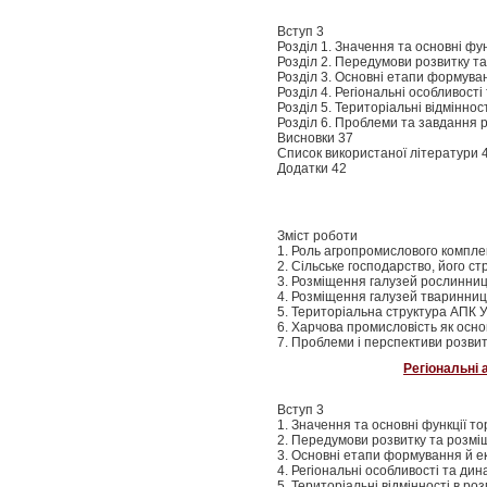
Вступ 3
Розділ 1. Значення та основні фун
Розділ 2. Передумови розвитку та
Розділ 3. Основні етапи формуван
Розділ 4. Регіональні особливост
Розділ 5. Територіальні відміннос
Розділ 6. Проблеми та завдання р
Висновки 37
Список використаної літератури 
Додатки 42
Зміст роботи
1. Роль агропромислового комплек
2. Сільське господарство, його ст
3. Розміщення галузей рослинниц
4. Розміщення галузей тваринниц
5. Територіальна структура АПК У
6. Харчова промисловість як осн
7. Проблеми і перспективи розви
Регіональні 
Вступ 3
1. Значення та основні функції то
2. Передумови розвитку та розмі
3. Основні етапи формування й ек
4. Регіональні особливості та ди
5. Територіальні відмінності в ро