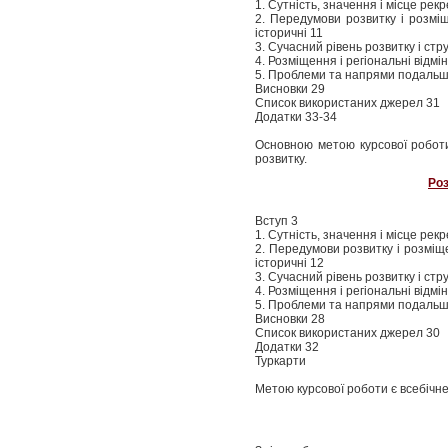
1. Сутність, значення і місце рек
2. Передумови розвитку і розміщ
історичні 11
3. Сучасний рівень розвитку і стр
4. Розміщення і регіональні відм
5. Проблеми та напрями подальшо
Висновки 29
Список використаних джерел 31
Додатки 33-34
Основною метою курсової роботи
розвитку.
Роз
Вступ 3
1. Сутність, значення і місце рек
2. Передумови розвитку і розміщ
історичні 12
3. Сучасний рівень розвитку і ст
4. Розміщення і регіональні відм
5. Проблеми та напрями подальшо
Висновки 28
Список використаних джерел 30
Додатки 32
Туркарти
Метою курсової роботи є всебічн