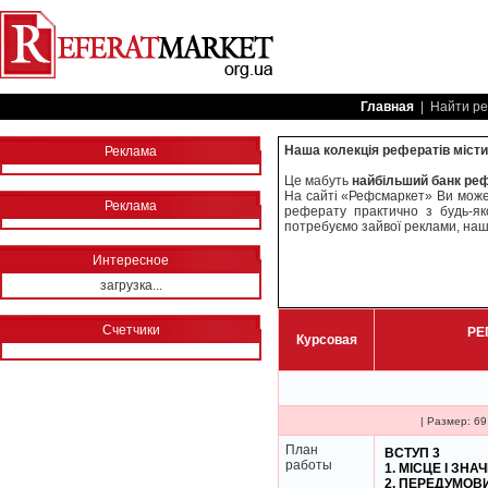
Главная
| Найти ре
Наша колекція рефератів містит
Реклама
Це мабуть
найбільший банк ре
На сайті «Рефсмаркет» Ви мож
Реклама
реферату практично з будь-яко
потребуємо зайвої реклами, наша
Интересное
загрузка...
Счетчики
РЕ
Курсовая
| Размер: 69
План
ВСТУП 3
работы
1. МІСЦЕ І ЗН
2. ПЕРЕДУМОВИ