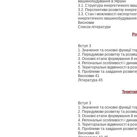
машинобудування в Україні
3.1. Структура енергетичного ма
3.2. Перспективи розвитку енерг
3.3. Стан і можливості експортно
енергетичного машинобудування 
Висновки
Список літератури
Ро
Вступ 3
1. Значення та основні функції тор
2. Передумови розвитку та розміщ
3. Основні етапи формування й ек
4. Регіональні особливості і дин
5. Територіальні відмінності в ро
6. Проблеми та завдання розвитку
Висновки 41
Література 45
Територі
Вступ 3
1. Значення та основні функції тор
2. Передумови розвитку та розміще
3. Основні етапи формування й еко
4. Регіональні особливості і дин
5. Територіальні відмінності в роз
6. Проблеми та завдання розвитку 
Висновки 40