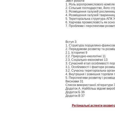
Зміст роботи
1. Роль агропромислового комплек
2. Сільське господарство, його ст
3. Розміщення галузей рослинниц
4. Розміщення галузей тваринниц
5. Територіальна структура АПК У
6. Харчова промисловість як осн
7. Проблеми і перспективи розвит
Вступ 3
1. Структура порцеляно-фаянсової
2. Передумови розвитку та розмі
2.1. Історичні 9
2.2. Природно-екологічні 11
2.3. Соціально-економічні 13
3. Сучасний етап особливості по
3.1. Особливості і фактори розмі
3.2. Сучасна територіальна орган
4. Внутрішня і зовнішня торгівл
5. Перспективи розвитку і розмі
Висновки 31
Список використаної літератури 
Додаток А. Найбільш відомі вироб
Додаток Б 36
Додаток В 37
Регіональні аспекти розвит