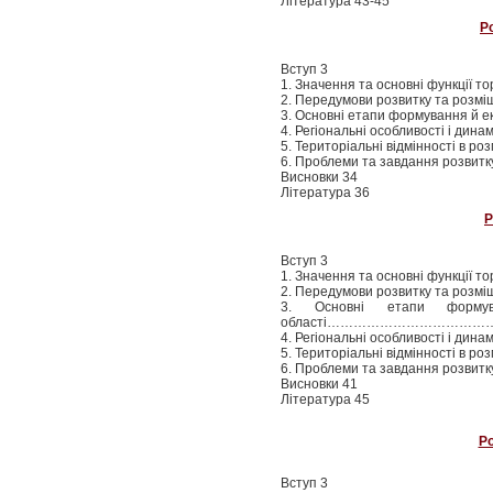
Література 43-45
Р
Вступ 3
1. Значення та основні функції тор
2. Передумови розвитку та розміщ
3. Основні етапи формування й еко
4. Регіональні особливості і дин
5. Територіальні відмінності в роз
6. Проблеми та завдання розвитку
Висновки 34
Література 36
Р
Вступ 3
1. Значення та основні функції тор
2. Передумови розвитку та розміще
3. Основні етапи формува
області…………………………………
4. Регіональні особливості і дин
5. Територіальні відмінності в роз
6. Проблеми та завдання розвитку 
Висновки 41
Література 45
Ро
Вступ 3