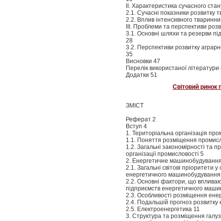
ІІ. Характеристика сучасного ста
2.1. Сучасні показники розвитку т
2.2. Вплив інтенсивного тваринн
ІІІ. Проблеми та перспективи роз
3.1. Основні шляхи та резерви п
28
3.2. Перспективи розвитку аграрн
35
Висновки 47
Перелік використаної літератури
Додатки 51
Світовий ринок 
ЗМІСТ
Реферат 2
Вступ 4
1. Територіальна організація про
1.1. Поняття розміщення промис
1.2. Загальні закономірності та 
організації промисловості 5
2. Енергетичне машинобудування 
2.1. Загальні світові пріоритети у
енергетичного машинобудування
2.2. Основні фактори, що вплива
підприємств енергетичного маш
2.3. Особливості розміщення ене
2.4. Подальшій прогноз розвитк
2.5. Електроенергетика 11
3. Структура та розміщення галуз