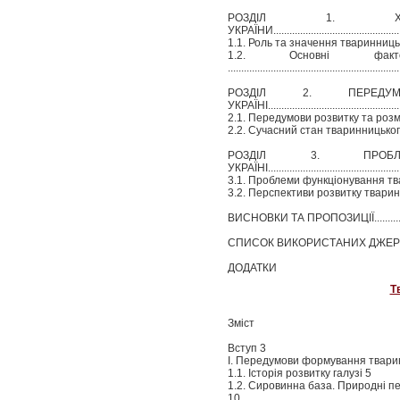
РОЗДІЛ 1. ХАР
УКРАЇНИ....................................................
1.1. Роль та значення тваринницьк
1.2. Основні факт
...............................................................
РОЗДІЛ 2. ПЕРЕД
УКРАЇНІ..................................................
2.1. Передумови розвитку та розміщ
2.2. Сучасний стан тваринницького комплекс
РОЗДІЛ 3. ПРОБ
УКРАЇНІ....................................................
3.1. Проблеми функціонування твар
3.2. Перспективи розвитку тваринництва в 
ВИСНОВКИ ТА ПРОПОЗИЦІЇ........................
СПИСОК ВИКОРИСТАНИХ ДЖЕРЕЛ...............
ДОДАТКИ
Т
Зміст
Вступ 3
І. Передумови формування тварин
1.1. Історія розвитку галузі 5
1.2. Сировинна база. Природні п
10