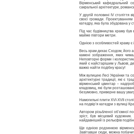
Вірменський кафедральний со
сакральної архітектури, романс
У другій половині IV століття в
своєї громади. Проектуванням 
катедру, яка була збудована у ст
Під час будівництва храму був
майже півтори метри.
Однією з особливостей храму є й
Весь храм дихає Сходом, його а
камені зображення, яких чимал
Неповторні форми і колористик
який є найстарішим у Львові, де
важко найти подібну красу!
Між вулицею Лесі Українки та с
архітектурні традиції, які є 
вірменський цвинтар – надгроб
кладовищ, які були розташовані
безумовно, приверне вашу уваг
Намогильні плити XVI-XVII столі
на подвір’я катедри з вулиці Кра
Автором різьбленої об’ємної по
зріст, був місцевий художник
найдавніший із рельєфів подібно
Ще однією родзинкою вірменськ
Завітавши сюди, можна побачити