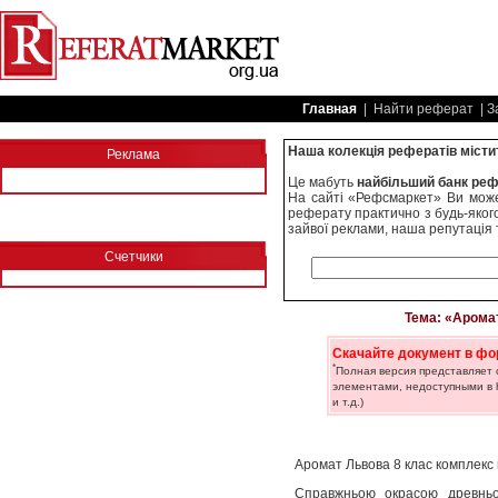
Главная
| Найти реферат | З
Наша колекція рефератів містит
Реклама
Це мабуть
найбільший банк реф
На сайті «Рефсмаркет» Ви может
реферату практично з будь-якого
зайвої реклами, наша репутація 
Счетчики
Тема: «Аромат
Скачайте документ в фо
*
Полная версия представляет
элементами, недоступными в h
и т.д.)
Аромат Львова 8 клас комплекс
Справжньою окрасою древньог