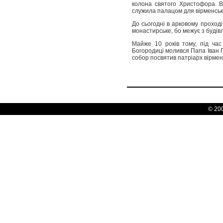
колона святого Христофора. В
служила палацом для вірменськи
До сьогодні в арковому проході
монастирське, бо межує з буді
Майже 10 років тому, під час
Богородиці молився Папа Іван Па
собор посвятив патріарх вірменс
© 20