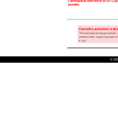
Cвободный просмотр ВСЕГО док
архиве.
Скачайте документ в фо
*
Полная версия представляет
элементами, недоступными в h
и т.д.)
© 20