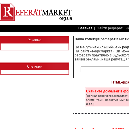
Главная
| Найти реферат | З
Наша колекція рефератів містит
Реклама
Це мабуть
найбільший банк реф
На сайті «Рефсмаркет» Ви может
реферату практично з будь-якого
зайвої реклами, наша репутація 
Счетчики
HTML-фра
Скачайте документ в фо
*
Полная версия представляет
элементами, недоступными в h
и т.д.)