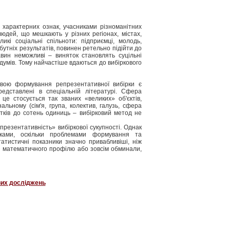
 характерних ознак, учасниками різноманітних
людей, що мешкають у різних регіонах, містах,
ликі соціальні спільноти: підприємці, молодь,
йбутніх результатів, повинен ретельно підійти до
вин неможливі – виняток становлять суцільні
умів. Тому найчастіше вдаються до вибіркового
новою формування репрезентативної вибірки є
едставлені в спеціальній літературі. Сфера
е стосується так званих «великих» об'єктів,
льному (сім'я, група, колектив, галузь, сфера
ятків до сотень одиниць – вибірковий метод не
презентативність» вибіркової сукупності. Однак
иками, оскільки проблемами формування та
атистичні показники значно привабливіші, ніж
ці математичного профілю або зовсім обминали,
вих досліджень