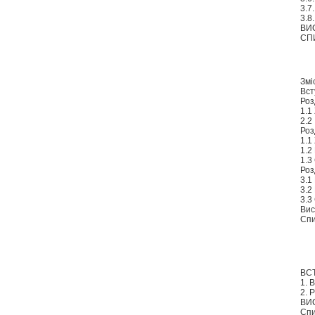
3.7
3.8
ВИ
СП
Змі
Вст
Роз
1.1
2.2
Роз
1.1
1.2
1.3
Роз
3.1
3.2
3.3
Вис
Спи
ВС
1. 
2. 
ВИ
Спи