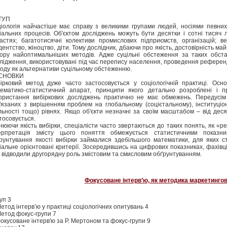
ТУП
іологія найчастіше має справу з великими групами людей, носіями певних
іальних процесів. Об'єктом досліджень можуть бути десятки і сотні тисяч 
астях; багатотисячні колективи промислових підприємств, організацій; ве
дентство, жіноцтво, діти. Тому дослідник, дбаючи про якість, достовірність ма
ору найоптимальніших методів. Адже суцільні обстеження за таких обста
лідження, використовувані під час перепису населення, проведення референд
оду як альтернативи суцільному обстеженню.
СНОВКИ
ірковий метод дуже часто застосовується у соціологічній практиці. Ос
ематико-статистичний апарат, принципи якого детально розроблені і пр
ористання вибіркових досліджень практично не має обмежень. Передусім ц
'язаних з вирішенням проблем на глобальному (соцієтальному), інституціона
льності тощо) рівнях. Якщо об'єкти незначні за своїм масштабом – від дес
тосовується.
нюючи якість вибірки, спеціалісти часто звертаються до таких понять, як «ре
ерпретація змісту цього поняття обмежується статистичними показн
рунтування якості вибірки займалися здебільшого математики, для яких ст
іальне орієнтовані критерії. Зосередившись на цифрових показниках, фахів
 відводили другорядну роль змістовим та смисловим обґрунтуванням.
Фокусоване інтерв’ю, як методика маркетинго
уп 3
Метод інтерв’ю у практиці соціологічних опитувань 4
Метод фокус-групи 7
Фокусоване інтерв'ю за Р. Мертоном та фокус-групи 9