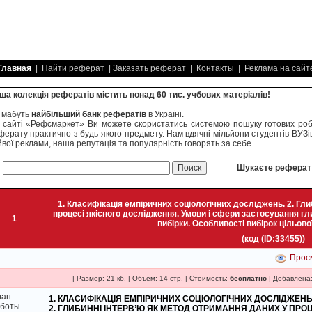
Главная
| Найти реферат | Заказать реферат | Контакты | Реклама на сайт
ша колекція рефератів містить понад 60 тис. учбових матеріалів!
 мабуть
найбільший банк рефератів
в Україні.
 сайті «Рефсмаркет» Ви можете скористатись системою пошуку готових робі
ферату практично з будь-якого предмету. Нам вдячні мільйони студентів ВУЗів
йвої реклами, наша репутація та популярність говорять за себе.
Шукаєте реферат -
1. Класифікація емпіричних соціологічних досліджень. 2. Гли
процесі якісного дослідження. Умови і сфери застосування гли
1
вибірки. Особливості вибірок цільової,
(код (ID:33455))
Просм
| Размер: 21 кб. | Объем: 14 стр. | Стоимость:
бесплатно
| Добавлена:
лан
1. КЛАСИФІКАЦІЯ ЕМПІРИЧНИХ СОЦІОЛОГІЧНИХ ДОСЛІДЖЕНЬ
аботы
2. ГЛИБИННІ ІНТЕРВ’Ю ЯК МЕТОД ОТРИМАННЯ ДАНИХ У ПРОЦ