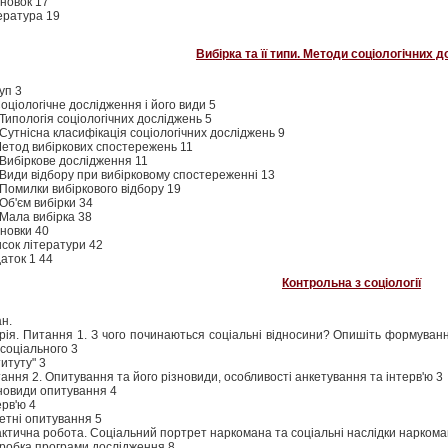
новок 17
ература 19
Вибірка та її типи. Методи соціологічних 
уп 3
Соціологічне дослідження і його види 5
 Типологія соціологічних досліджень 5
 Сутнісна класифікація соціологічних досліджень 9
Метод вибіркових спостережень 11
 Вибіркове дослідження 11
 Види відбору при вибірковому спостереженні 13
 Помилки вибіркового відбору 19
 Об'єм вибірки 34
 Мала вибірка 38
новки 40
сок літератури 42
аток 1 44
Контрольна з соціології
н.
рія. Питання 1. З чого починаються соціальні відносини? Опишіть формування 
„соціального 3
титуту" 3
ання 2. Опитування та його різновиди, особливості анкетування та інтерв'ю 3
новиди опитування 4
ерв'ю 4
етні опитування 5
ктична робота. Соціальний портрет наркомана та соціальні наслідки наркоман
робка програми дослідження 8