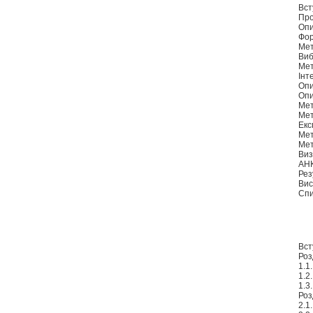
Вст
Про
Опи
Фор
Мет
Виб
Мет
Інт
Опи
Опи
Мет
Мет
Екс
Мет
Мет
Виз
АН
Рез
Вис
Спи
Вст
Роз
1.1
1.2
1.3
Роз
2.1