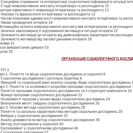
. Специфіка отримання та інтерпретації соціологічної інформації в ситуації інт
. Стадії комунікативного контакту інтерв’юера та респондента 10
 Фактори ефективності комунікації інтерв’юера та респондента 13
. Лексика та фразеологія інтерв’юера та респондента 13
. Часові показники адекватності комунікативного контакту інтерв’юера та респ
. Умови проведення інтерв’ю 19
. Мотиваційні аспекти комунікативного контакту між інтерв’юером та респонден
. Загальні закономірності підтримання мотивації в ситуації інтерв’ю 22
. Залежність мотивації до інтерв’ю від демографічних характеристик респонден
. Залежність мотивації від часової динаміки інтерв’ю 28
новки 31
сок використаних джерел 33
атки 35
ОРГАНІЗАЦІЯ СОЦІОЛОГІЧНОГО ДОСЛ
ТУП 3
діл 1. Поняття та місце соціологічних досліджень в соціології 8
. Соціологічні дослідження і суспільна практика 8
. Явищний та соціальний рівні аналізу соціуму. Види соціологічних досліджень 
діл 2. Поняття та особливості розробки програми соціологічного дослідження 
. Поняття програми соціологічного дослідження та її структурні компоненти 16
. Функції програми соціологічного дослідження 22
. Особливості програм у різних видах соціологічних досліджень 24
. Визначення мети і завдань соціологічного дослідження 26
діл 3. Основні методи соціологічних досліджень 28
. Поняття та загальна характеристика методів соціальних досліджень 29
. Вибірка у соціологічних дослідження 33
. Аналіз документів як метод соціологічного дослідження 36
. Метод спостереження у соціології 40
. Експеримент у соціологічному дослідженні 46
. Соціологічне опитування 52