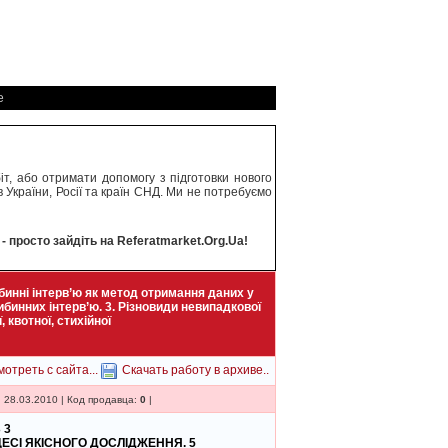
е
т, або отримати допомогу з підготовки нового
 України, Росії та країн СНД. Ми не потребуємо
 просто зайдіть на Referatmarket.Org.Ua!
бинні інтерв’ю як метод отримання даних у
бинних інтерв’ю. 3. Різновиди невипадкової
 квотної, стихійної
отреть с сайта...
Скачать работу в архиве..
 28.03.2010 | Код продавца:
0
|
 3
ЕСІ ЯКІСНОГО ДОСЛІДЖЕННЯ. 5