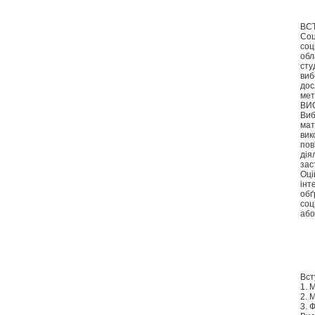
ВС
Соц
соц
обл
сту
виб
дос
мет
ВИ
Виб
мат
вик
пов
дія
зас
Оці
інт
обґ
соц
або
Вст
1. 
2. 
3. 