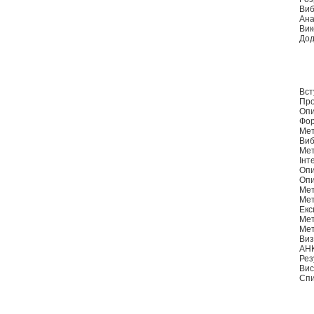
Виб
Ана
Вик
Дод
Вст
Про
Опи
Фор
Мет
Виб
Мет
Інт
Опи
Опи
Мет
Мет
Екс
Мет
Мет
Виз
АН
Рез
Вис
Спи