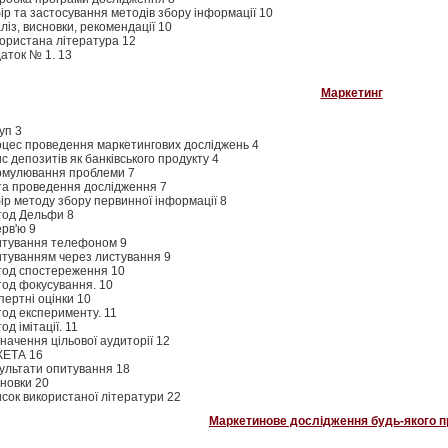
ір та застосування методів збору інформації 10
ліз, висновки, рекомендації 10
ористана література 12
аток № 1. 13
Маркетинг
уп 3
цес проведення маркетингових досліджень 4
с депозитів як банківського продукту 4
мулювання проблеми 7
а проведення дослідження 7
ір методу збору первинної інформації 8
од Дельфи 8
ерв'ю 9
тування телефоном 9
туванням через листування 9
од спостереження 10
од фокусування. 10
пертні оцінки 10
од експерименту. 11
од імітації. 11
начення цільової аудиторії 12
КЕТА 16
ультати опитування 18
новки 20
сок використаної літератури 22
Маркетинове дослідження будь-якого п