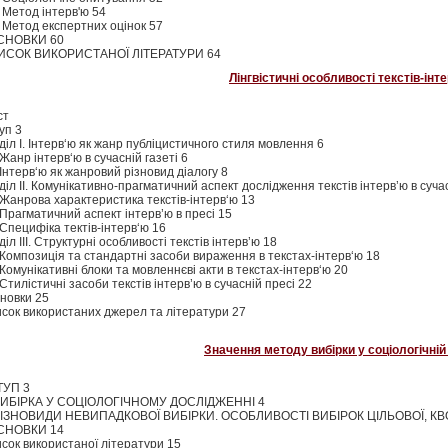
. Метод інтерв'ю 54
. Метод експертних оцінок 57
СНОВКИ 60
ИСОК ВИКОРИСТАНОЇ ЛІТЕРАТУРИ 64
Лінгвістичні особливості текстів-інт
ст
уп 3
діл І. Інтерв‘ю як жанр публіцистичного стиля мовлення 6
 Жанр інтерв‘ю в сучасній газеті 6
 Інтерв‘ю як жанровий різновид діалогу 8
діл ІІ. Комунікативно-прагматичний аспект дослідження текстів інтерв’ю в суча
 Жанрова характеристика текстів-інтерв‘ю 13
 Прагматичний аспект інтерв’ю в пресі 15
 Специфіка тектів-інтерв‘ю 16
діл ІІІ. Структурні особливості текстів інтерв’ю 18
 Композиція та стандартні засоби вираження в текстах-інтерв‘ю 18
 Комунікативні блоки та мовленнєві акти в текстах-інтерв‘ю 20
 Стилістичні засоби текстів інтерв’ю в сучасній пресі 22
новки 25
сок використаних джерел та літератури 27
Значення методу вибірки у соціологічній
ТУП 3
ВИБІРКА У СОЦІОЛОГІЧНОМУ ДОСЛІДЖЕННІ 4
РІЗНОВИДИ НЕВИПАДКОВОЇ ВИБІРКИ. ОСОБЛИВОСТІ ВИБІРОК ЦІЛЬОВОЇ, КВО
СНОВКИ 14
сок використаної літератури 15