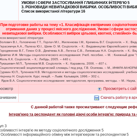
УМОВИ І СФЕРИ ЗАСТОСУВАННЯ ГЛИБИННИХ ІНТЕРВ’Ю 5
3. РІЗНОВИДИ НЕВИПАДКОВОЇ ВИБІРКИ. ОСОБЛИВОСТІ ВИБІРО
Список використаної літератури 16
При подготовке работы на тему «1. Класифікація емпіричних соціологічних 
отримання даних у процесі якісного дослідження. Умови і сфери застосу
невипадкової вибірки. Особливості вибірок цільової, квотної, стихійної
исок використаної літератури
 Волович В.І., Головченко Г.Т., Горлач М.І., Жиленкова І.М., Кремень В.Г. Соціологія. – Х.: В
 Герасимчук А.А., Палеха Ю.І., Шиян О. М. Соціологія. – К.: Видавництво Європейського уніве
 Городяненко В.Г., Гілюн О.В., Демічева А.В., Легеза С.В., Липовська Н.А. Соціологія. – К.: В
 Девятко И.Ф. Методы социологического исследования: Учеб. пособие. – М. : Книжный дом "
 Жоль К.К. Соціологія. – К.: Либідь, 2005. – 440 с.
 Лукашевич М.П., Туленков М.В. Соціологія. – К.: Каравела, 2006. – 407 с.
 Социологический энциклопедический словарь / под ред. Г.В. Осипова. – М., ИНФРА-М-НОРМА
 Сурмин Ю.П., Туленков Н.В. Методология и методы социологических исследований: учебное 
 Черниш Н. Соціологія. Курс лекцій. – Львів: Кальварія, 1996.– 302 с.
. Ядов В.А. Социологическое исследование: методология, программа, методы. – М.: Наука, 
росмотр
Просмотреть с сайт
ачивание
Скачать работу в арх
С данной работой также просматривают следующие рефе
Інтерв’юер та респондент як головні діючі особи інтерв’ю: природа та
уп 3
Особливості інтерв’ю як методу соціологічного дослідження 5
. Особливості інформаційного обміну між інтерв’юером та респондентом 5