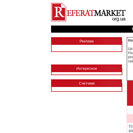
На
Реклама
Це
На
ре
за
Интересное
Счетчики
П
р