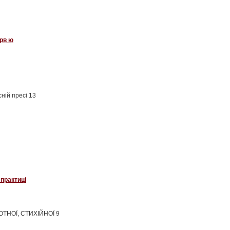
ерв ю
сній пресі 13
 практиці
ТНОЇ, СТИХІЙНОЇ 9