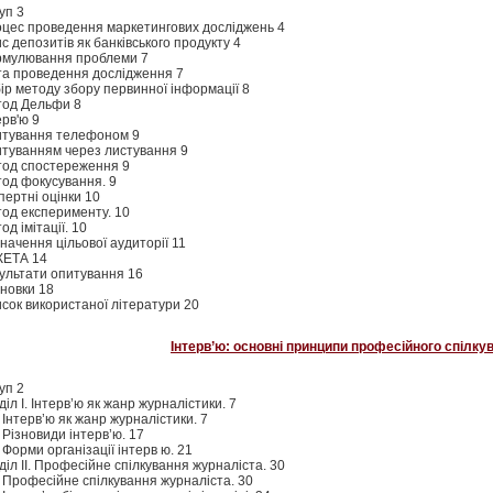
уп 3
цес проведення маркетингових досліджень 4
с депозитів як банківського продукту 4
мулювання проблеми 7
а проведення дослідження 7
ір методу збору первинної інформації 8
од Дельфи 8
ерв'ю 9
тування телефоном 9
туванням через листування 9
од спостереження 9
од фокусування. 9
пертні оцінки 10
од експерименту. 10
од імітації. 10
начення цільової аудиторії 11
КЕТА 14
ультати опитування 16
новки 18
сок використаної літератури 20
Інтерв’ю: основні принципи професійного спілку
уп 2
діл І. Інтерв’ю як жанр журналістики. 7
. Інтерв’ю як жанр журналістики. 7
. Різновиди інтерв’ю. 17
. Форми організації інтерв ю. 21
діл ІІ. Професійне спілкування журналіста. 30
. Професійне спілкування журналіста. 30