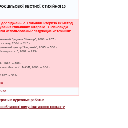
К ЦІЛЬОВОЇ, КВОТНОЇ, СТИХІЙНОЇ 10
досліджень. 2. Глибинні інтерв’ю як метод
вання глибинних інтерв’ю. 3. Різновиди
» были использованы следующие источники:
идавничий будинок "Фактор", 2006. – 767 с.
рситету, 2004. – 245 с.
идавничий центр "Академія", 2005. – 560 с.
Университет", 2002. – 295с.
, 1998. – 488 с.
пособие. – К.: МАУП, 2000. – 304 с.
1987. – 331с.
а...
иве..
раты и курсовые работы:
 особливості комунікативного контакту