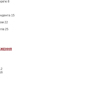
ерв’ю 8
ондента 15
том 22
тів 25
ІДЖЕННЯ
12
16