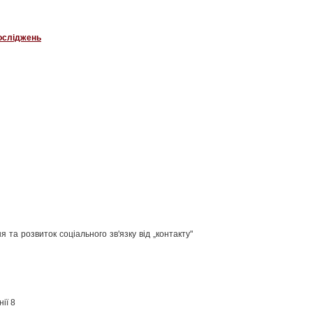
досліджень
та розвиток соціального зв'язку від „контакту"
ії 8