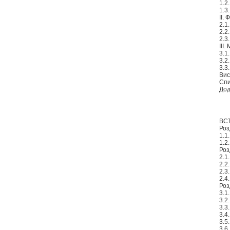
1.2
1.3
ІІ.
2.1
2.2
2.3
III
3.1
3.2
3.3
Вис
Спи
Дод
ВС
Роз
1.1
1.2
Роз
2.1
2.2
2.3
2.4
Роз
3.1
3.2
3.3
3.4
3.5
3.6