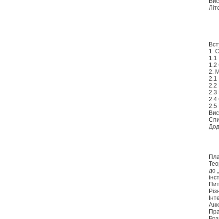
Вис
Літ
Вст
1. 
1.1
1.2
2. 
2.1
2.2
2.3
2.4
2.5
Вис
Спи
Дод
Пла
Тео
до 
інс
Пит
Різ
Інт
Анк
Пра
Роз