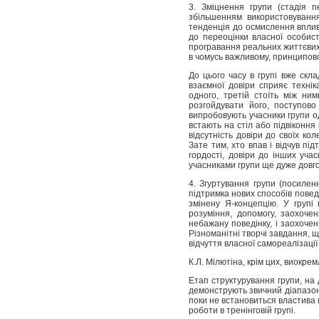
3. Зміцнення групи (стадія п
збільшенням використовування 
тенденція до осмислення вплив
до переоцінки власної особист
програвання реальних життєвих 
в чомусь важливому, принципово
До цього часу в групі вже скла
взаємної довіри сприяє техніка
одного, третій стоїть між ни
розгойдувати його, поступов
випробовують учасники групи о
встають на стіл або підвіконня
відсутність довіри до своїх кол
Зате тим, хто впав і відчув
підт
гордості,
довіри до інших учасн
учасниками групи ще дуже довго, 
4. Згуртування групи (посиленн
підтримка нових способів повед
змінену Я-концепцію. У групі
розуміння, допомогу, заохочен
небажану поведінку, і заохочен
Різноманітні творчі завдання, 
відчуття власної
самореалізації 
К.Л. Мілютіна, крім цих, виокрем
Етап структурування групи, на д
демонструють звичний діапазон 
поки не встановиться властива г
роботи в тренінговій групі.