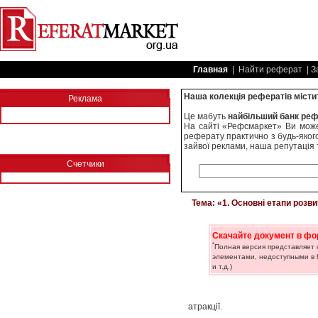
Главная
| Найти реферат | З
Наша колекція рефератів містит
Реклама
Це мабуть
найбільший банк реф
На сайті «Рефсмаркет» Ви может
реферату практично з будь-якого
зайвої реклами, наша репутація 
Счетчики
Тема: «1. Основні етапи розви
Скачайте документ в фо
*
Полная версия представляет
элементами, недоступными в h
и т.д.)
атракції.