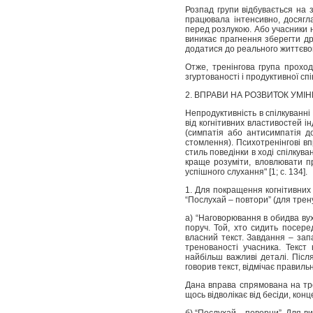
Розпад групи відбувається на з
працювала інтенсивно, досягла 
перед розлукою. Або учасники н
виникає прагнення зберегти др
додатися до реального життєвог
Отже, тренінгова група проход
згуртованості і продуктивної спі
2. ВПРАВИ НА РОЗВИТОК УМІ
Непродуктивність в спілкуванні
від когнітивних властивостей ін
(симпатія або антисимпатія д
стомлення). Психотренінгові 
стиль поведінки в ході спілкуван
краще розуміти, вловлювати
пр
успішного слухання"
[1; с. 134].
1. Для покращення когнітивни
“Послухай – повтори” (для трену
а) “Наговорювання в обидва вуха
поруч. Той, хто сидить посере
власний текст. Завдання – зап
тренованості учасника. Текст
найбільш важливі деталі. Післ
говорив текст, відмічає правиль
Дана вправа спрямована на тре
щось відволікає від бесіди, кон