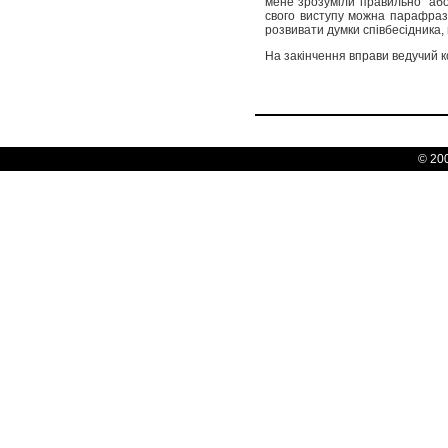
мене зрозуміли правильно" або
свого виступу можна парафраз
розвивати думки співбесідника,
На закінчення вправи ведучий к
© 20