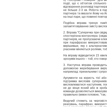
б) “Послухай – поверни”. Для в
події, що є об’єктом спільног
відтворення розповіді партнера
не більше 2-3 хв. Робота в па
партнера та вказати йому на й
на інші пари, що
повинні повтор
Подібна вправа тренує пам
запам’ятовуванню змісту вислов
2. Вправа "Суперечка при свідку
спостерігача-контролера (свід
партнерів, не пропускаючи елем
при парафразах використовува
вирішивши, яку з альтернатив
учасники міняються ролями, то
На вправу відводитися 15 хвили
зрозумів іншого – той, хто говор
3. Наступна вправа проводитьс
допомогою жеребкування виріш
наприклад: прихильники і супро
Аргументи на користь тієї аб
підтримка висловів суперникі
висловлюватися наступним, пов
не до кінця ясний або ж зроб
команди дозволяється виказува
правильно (кивок головою, "так, 
Ведучий стежить за черговіст
реагувань, парафраз, використ